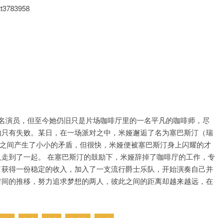
tt3783958
望成为一名演员，但至今她仍旧只是片场咖啡厅里的一名平凡的咖啡师，尽
的只有失败。某日，在一场派对之中，米娅邂逅了名为塞巴斯汀（瑞
，起初两人之间产生了小小的矛盾，但很快，米娅便被塞巴斯汀身上闪耀的才
走到了一起。 在塞巴斯汀的鼓励下，米娅辞掉了咖啡厅的工作，专
了获得一份稳定的收入，加入了一支流行爵士乐队，开始演奏自己并
时间的推移，努力追求梦想的两人，彼此之间的距离却越来越远，在