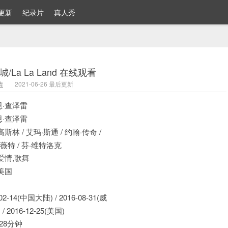
更新
纪录片
真人秀
/La La Land 在线观看
情
2021-06-26 最后更新
·查泽雷
·查泽雷
斯林 / 艾玛·斯通 / 约翰·传奇 /
薇特 / 芬·维特洛克
爱情,歌舞
美国
02-14(中国大陆) / 2016-08-31(威
 2016-12-25(美国)
28分钟