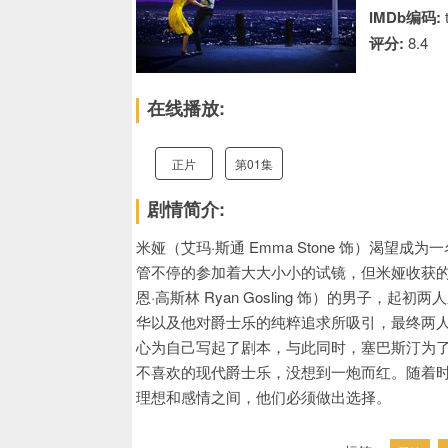
IMDb编码:
评分:
8.4
在线播放:
正片
第01集
剧情简介:
米娅（艾玛·斯通 Emma Stone 饰）渴
管不停的参加着大大小小的试镜，但米娅收获
恩·高斯林 Ryan Gosling 饰）的男子
华以及他对爵士乐的纯粹追求所吸引，最终两人
心为自己写起了剧本，与此同时，塞巴斯汀为
不喜欢的现代爵士乐，没想到一炮而红。随着
理想和感情之间，他们必须做出选择。