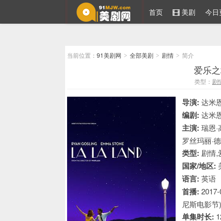
首页
美剧
今日
91美剧网
当前位置：
91美剧网
全部美剧
剧情
简介
>
>
>
爱乐之城
类型：
剧
导演:
达米恩
编剧:
达米恩
主演:
瑞恩·高
罗丝玛丽·德
类型:
剧情,
国家/地区:
语言:
英语
首播:
2017-
尼斯电影节) /
单集时长:
1