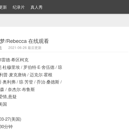
更新
纪录片
真人秀
梦/Rebecca 在线观看
情
2021-06-26 最后更新
雷德·希区柯克
杜穆里埃 / 罗伯特·E·舍伍德 / 琼
菲利普·麦克唐纳 / 迈克尔·霍根
奥利弗 / 琼·芳登 / 乔治·桑德斯 /
森 / 奈杰尔·布鲁斯
爱情,悬疑
美国
03-27(美国)
30分钟