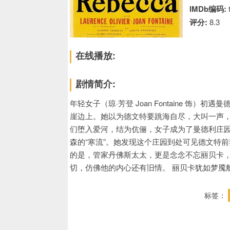
IMDb编码:
评分:
8.3
在线播放:
剧情简介:
年轻女子（琼·芳登 Joan Fontaine 饰）初遇曼
崖边上。她以为德文特要跳海自尽，大叫一声
们堕入爱河，结为伉俪，女子成为了曼德利庄园
森的“寒流”。她发现这个庄园到处可见德文特
的是，管家丹佛斯太太，更是念念不忘丽贝卡
切，仿佛他的内心还有旧情。 丽贝卡犹如梦魇
标签：