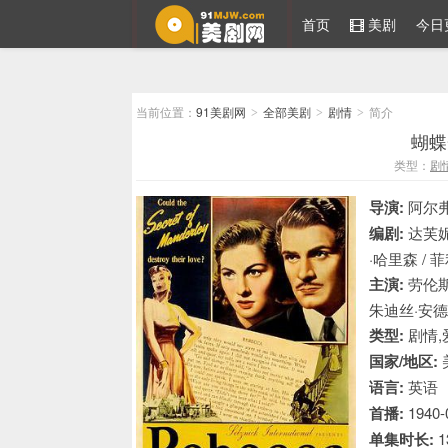
首页
美剧
今日
91美剧网
当前位置：
91美剧网
全部美剧
剧情
简介
>
>
>
蝴蝶
类型：
剧
导演:
阿尔弗
编剧:
达芙妮·
·哈里森 / 
主演:
劳伦斯·
朱迪丝·安德
类型:
剧情,
国家/地区:
语言:
英语
首播:
1940-
单集时长:
1