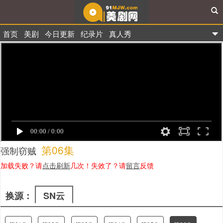
首页
美剧
今日更新
纪录片
真人秀
91美剧网
第06集
强制窃贼
加载失败？请
点击刷新
几次！失效了？请
留言
反馈
换源：
SN云