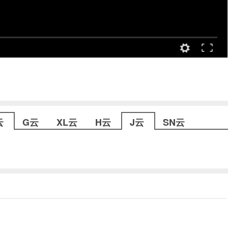
云
G云
XL云
H云
J云
SN云