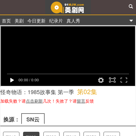
首页
美剧
今日更新
纪录片
真人秀
91美剧网
第02集
怪奇物语：1985故事集 第一季
加载失败？请
点击刷新
几次！失效了？请
留言
反馈
换源：
SN云