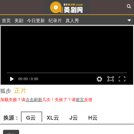
首页
美剧
今日更新
纪录片
真人秀
91美剧网
正片
狐步
加载失败？请
点击刷新
几次！失效了？请
留言
反馈
换源：
G云
XL云
J云
H云