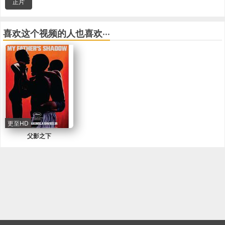
正片
喜欢这个视频的人也喜欢···
更至HD
父影之下