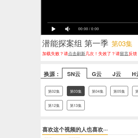
潜能探案组 第一季
第03集
加载失败？请
点击刷新
几次！失效了？请
留言
反馈
换源：
SN云
G云
J云
H
第02集
第03集
第04集
第05集
第12集
第13集
喜欢这个视频的人也喜欢···