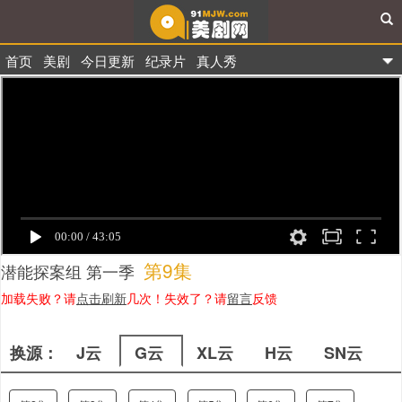
首页
美剧
今日更新
纪录片
真人秀
91美剧网
第9集
潜能探案组 第一季
加载失败？请
点击刷新
几次！失效了？请
留言
反馈
换源：
J云
G云
XL云
H云
SN云