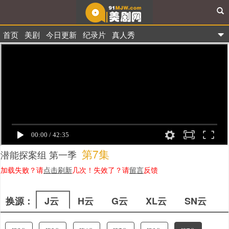
首页
美剧
今日更新
纪录片
真人秀
91美剧网
第7集
潜能探案组 第一季
加载失败？请
点击刷新
几次！失效了？请
留言
反馈
换源：
J云
H云
G云
XL云
SN云