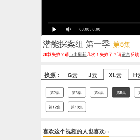
潜能探案组 第一季
第5集
加载失败？请
点击刷新
几次！失效了？请
留言
反馈
换源：
G云
J云
XL云
H
第2集
第3集
第4集
第5集
第12集
第13集
喜欢这个视频的人也喜欢···