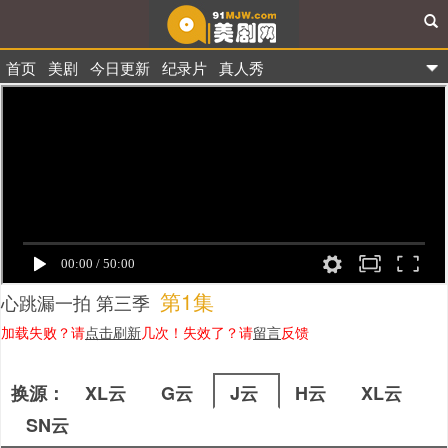
首页
美剧
今日更新
纪录片
真人秀
91美剧网
第1集
心跳漏一拍 第三季
加载失败？请
点击刷新
几次！失效了？请
留言
反馈
换源：
XL云
G云
J云
H云
XL云
SN云