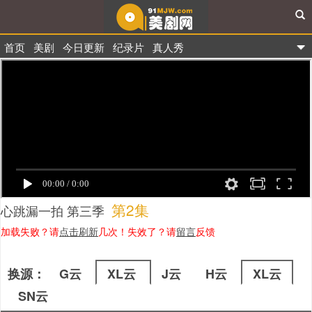
首页
美剧
今日更新
纪录片
真人秀
91美剧网
第2集
心跳漏一拍 第三季
加载失败？请
点击刷新
几次！失效了？请
留言
反馈
换源：
G云
XL云
J云
H云
XL云
SN云