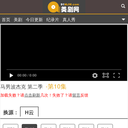
首页
美剧
今日更新
纪录片
真人秀
91美剧网
-第10集
马男波杰克 第二季
加载失败？请
点击刷新
几次！失效了？请
留言
反馈
换源：
H云