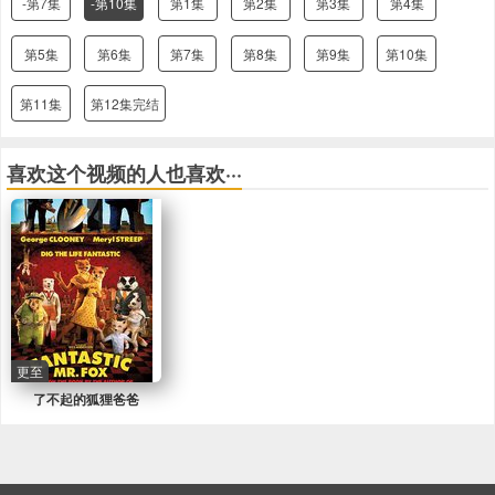
-第7集
-第10集
第1集
第2集
第3集
第4集
第5集
第6集
第7集
第8集
第9集
第10集
第11集
第12集完结
喜欢这个视频的人也喜欢···
更至
了不起的狐狸爸爸