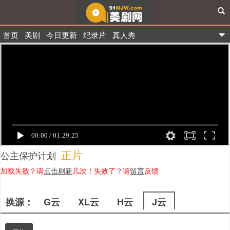
首页
美剧
今日更新
纪录片
真人秀
91美剧网
正片
公主保护计划
加载失败？请
点击刷新
几次！失效了？请
留言
反馈
换源：
G云
XL云
H云
J云