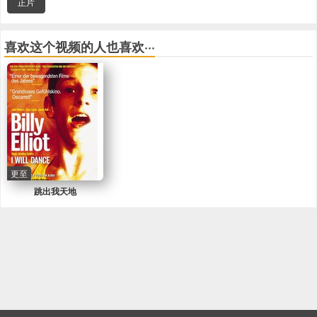
正片
喜欢这个视频的人也喜欢···
更至
跳出我天地