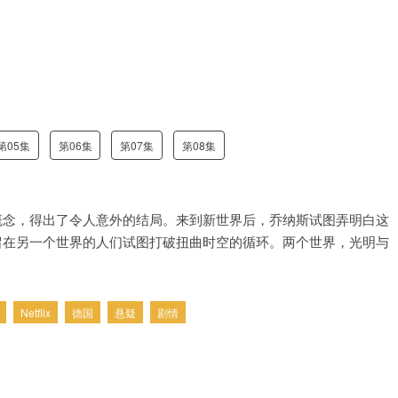
第05集
第06集
第07集
第08集
概念，得出了令人意外的结局。来到新世界后，乔纳斯试图弄明白这
留在另一个世界的人们试图打破扭曲时空的循环。两个世界，光明与
Netflix
德国
悬疑
剧情