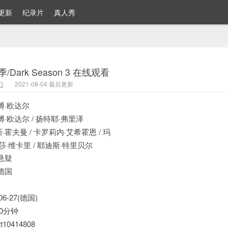
更新
纪录片
真人秀
/Dark Season 3 在线观看
幻
2021-08-04 最后更新
博·欧达尔
博·欧达尔 / 扬特耶·弗里泽
·霍夫曼 / 卡罗莉内·艾希霍恩 / 玛
丽莎·维卡里 / 耶迪斯·特里贝尔
悬疑
德国
06-27(德国)
0分钟
tt10414808