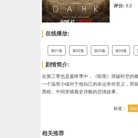
评分:
9.2
在线播放:
第01集
第02集
第03集
第04集
剧情简介:
在第三季也是最终季中，《暗黑》突破时空的
一个温登小镇对于他自己的命运有何意义，而
黑暗。中间穿插着史诗般的悲情故事。
标签：
科幻
相关推荐