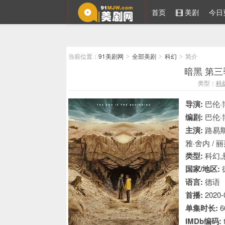
首页
美剧
今日
91美剧网
当前位置：
91美剧网
全部美剧
科幻
简介
>
>
>
暗黑 第三季
类型：
科
导演:
巴伦·
编剧:
巴伦·
主演:
路易斯
雅·舍内 / 
类型:
科幻,
国家/地区:
语言:
德语
首播:
2020-
单集时长:
6
IMDb编码: