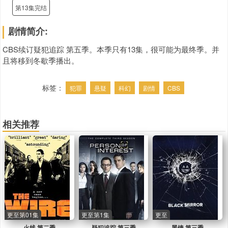
第13集完结
剧情简介:
CBS续订疑犯追踪 第五季。本季只有13集，很可能为最终季。并
且将移到冬歇季播出。
标签：
犯罪
悬疑
科幻
剧情
CBS
相关推荐
更至第01集
更至第1集
更至
火线 第二季
疑犯追踪 第三季
黑镜 第三季