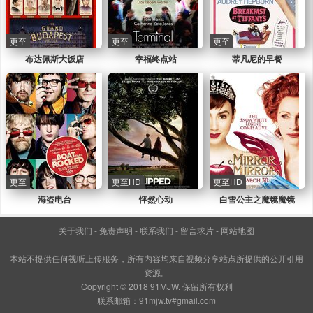
更至
更至
更至
布达佩斯大饭店
幸福终点站
蒂凡尼的早餐
更至
更至HD
更至HD
海盗电台
怦然心动
白雪公主之魔镜魔镜
关于我们
-
免责声明
-
联系我们
-
留言求片
-
网站地图
本站不提供任何视听上传服务，所有内容均来自视频分享站点所提供的公开引用
资源。
Copyright © 2018 91MJW. 保留所有权利
联系邮箱：91mjw.tv#gmail.com