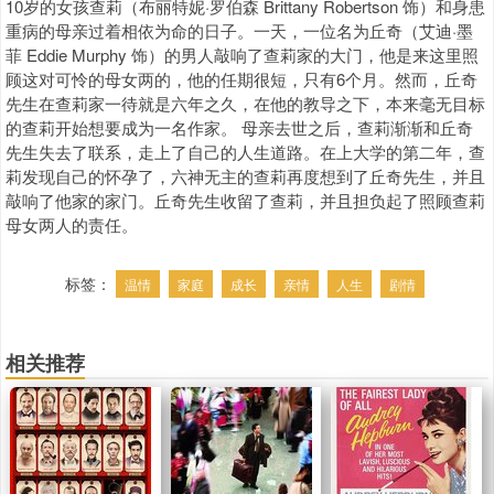
10岁的女孩查莉（布丽特妮·罗伯森 Brittany Robertson 饰）和身患
重病的母亲过着相依为命的日子。一天，一位名为丘奇（艾迪·墨
菲 Eddie Murphy 饰）的男人敲响了查莉家的大门，他是来这里照
顾这对可怜的母女两的，他的任期很短，只有6个月。然而，丘奇
先生在查莉家一待就是六年之久，在他的教导之下，本来毫无目标
的查莉开始想要成为一名作家。 母亲去世之后，查莉渐渐和丘奇
先生失去了联系，走上了自己的人生道路。在上大学的第二年，查
莉发现自己的怀孕了，六神无主的查莉再度想到了丘奇先生，并且
敲响了他家的家门。丘奇先生收留了查莉，并且担负起了照顾查莉
母女两人的责任。
标签：
温情
家庭
成长
亲情
人生
剧情
相关推荐