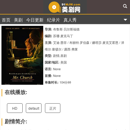
首页
美剧
今日更新
纪录片
真人秀
91美剧网
布鲁斯·贝尔斯福德
导演:
苏珊·麦克马丁
编剧:
艾迪·墨菲 / 布丽特·罗伯森 / 娜塔莎·麦克艾霍恩 / 泽
主演:
维尔·塞缪尔 / 露西·弗莱
剧情,喜剧
类型:
美国
国家/地区:
None
语言:
None
首播:
104分钟
单集时长:
tt4196848
IMDb编码:
在线播放:
8.5
评分:
HD
default
正片
剧情简介: