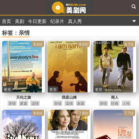
首页
美剧
今日更新
纪录片
真人秀
91美剧网
标签：亲情
8.6分
9.0分
8.7分
更至
更至
更至
天伦之旅
我是山姆
雨人
亲情
家庭
温情
亲情
温情
家庭
亲情
经典
人性
8.8分
7.9分
7.7分