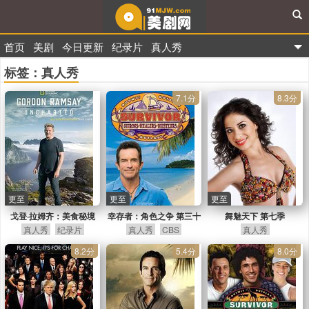
首页
美剧
今日更新
纪录片
真人秀
91美剧网
标签：真人秀
7.1分
8.3分
更至
更至
更至
戈登·拉姆齐：美食秘境
幸存者：角色之争 第三十
舞魅天下 第七季
真人秀
第二季
纪录片
真人秀
五季
CBS
真人秀
8.2分
5.4分
8.0分