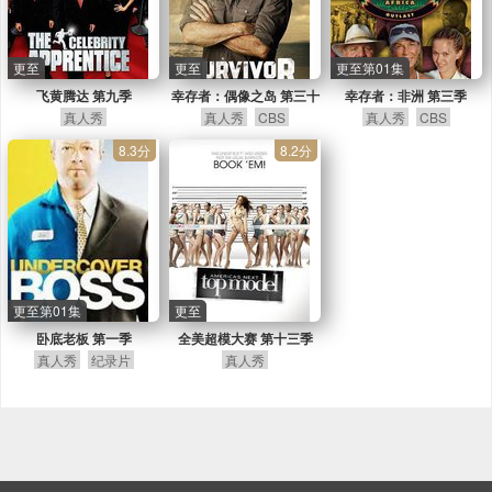
更至
更至
更至第01集
飞黄腾达 第九季
幸存者：偶像之岛 第三十
幸存者：非洲 第三季
真人秀
真人秀
九季
CBS
真人秀
CBS
8.3分
8.2分
更至第01集
更至
卧底老板 第一季
全美超模大赛 第十三季
真人秀
纪录片
真人秀