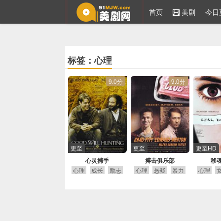
首页
美剧
今日
91美剧网
标签：心理
9.0分
9.0分
更至
更至
更至HD
心灵捕手
搏击俱乐部
移
心理
成长
励志
心理
悬疑
暴力
心理