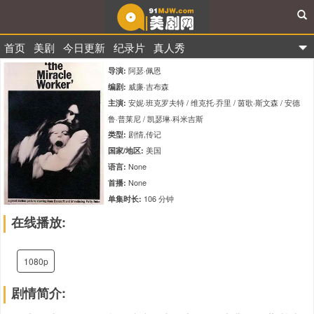
首页
美剧
今日更新
纪录片
真人秀
91美剧网
阿瑟·佩恩
导演:
威廉·吉布森
编剧:
安妮·班克罗夫特 / 维克托·乔里 / 茵歌·斯文森 / 安德
主演:
鲁·普莱尼 / 凯瑟琳·科米吉斯
剧情,传记
类型:
美国
国家/地区:
None
语言:
None
首播:
106 分钟
单集时长:
tt0056241
IMDb编码:
在线播放:
8.4
评分:
1080p
剧情简介: