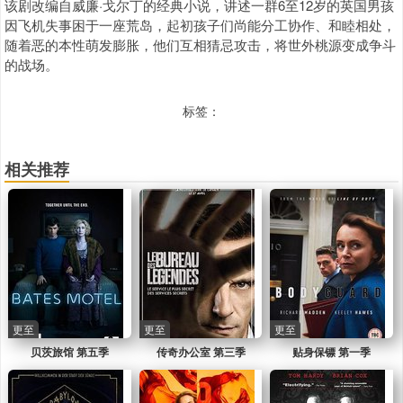
该剧改编自威廉·戈尔丁的经典小说，讲述一群6至12岁的英国男孩
因飞机失事困于一座荒岛，起初孩子们尚能分工协作、和睦相处，
随着恶的本性萌发膨胀，他们互相猜忌攻击，将世外桃源变成争斗
的战场。
标签：
相关推荐
更至
更至
更至
贝茨旅馆 第五季
传奇办公室 第三季
贴身保镖 第一季