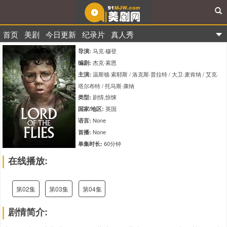
首页
美剧
今日更新
纪录片
真人秀
91美剧网
马克·穆登
导演:
杰克·索恩
编剧:
温斯顿·索耶斯 / 洛克斯·普拉特 / 大卫·麦肯纳 / 艾克·
主演:
塔尔布特 / 托马斯·康纳
剧情,惊悚
类型:
英国
国家/地区:
None
语言:
None
首播:
60分钟
单集时长:
tt27557666
IMDb编码:
在线播放:
7.7
评分:
第02集
第03集
第04集
剧情简介: