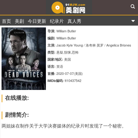
首页
美剧
今日更新
纪录片
真人秀
91美剧网
William Butler
导演:
William Butler
编剧:
Jacob Kyle Young / 洛奇林·莫罗 / Angelica Briones
主演:
悬疑,惊悚,恐怖
类型:
美国
国家/地区:
英语
语言:
2020-07-07(美国)
首播:
tt10437542
IMDb编码:
在线播放:
剧情简介:
两姐妹在制作关于大学决赛媒体的纪录片时发现了一个秘密。