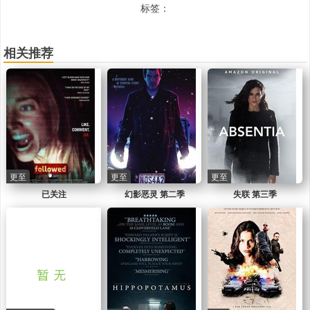
标签：
相关推荐
更至
更至
更至
已关注
幻影恶灵 第二季
失联 第三季