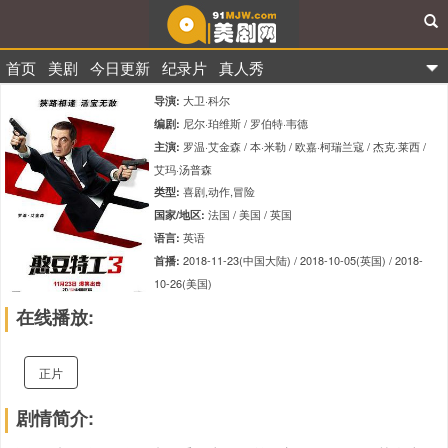
首页
美剧
今日更新
纪录片
真人秀
91美剧网
大卫·科尔
导演:
尼尔·珀维斯 / 罗伯特·韦德
编剧:
罗温·艾金森 / 本·米勒 / 欧嘉·柯瑞兰寇 / 杰克·莱西 /
主演:
艾玛·汤普森
喜剧,动作,冒险
类型:
法国 / 美国 / 英国
国家/地区:
英语
语言:
2018-11-23(中国大陆) / 2018-10-05(英国) / 2018-
首播:
10-26(美国)
89分钟
单集时长:
在线播放:
tt6921996
IMDb编码:
6.3
评分:
正片
剧情简介: