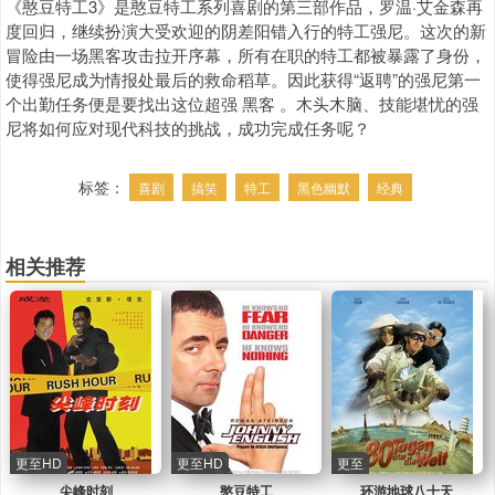
《憨豆特工3》是憨豆特工系列喜剧的第三部作品，罗温·艾金森再
度回归，继续扮演大受欢迎的阴差阳错入行的特工强尼。这次的新
冒险由一场黑客攻击拉开序幕，所有在职的特工都被暴露了身份，
使得强尼成为情报处最后的救命稻草。因此获得“返聘”的强尼第一
个出勤任务便是要找出这位超强 黑客 。木头木脑、技能堪忧的强
尼将如何应对现代科技的挑战，成功完成任务呢？
标签：
喜剧
搞笑
特工
黑色幽默
经典
相关推荐
更至HD
更至HD
更至
尖峰时刻
憨豆特工
环游地球八十天