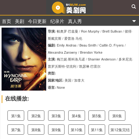
首页
美剧
今日更新
纪录片
真人秀
91美剧网
帕奥罗·巴兹曼 / Ron Murphy / Brett Sullivan / 彼得·
导演:
斯戴宾斯 / 爱普洛·马伦
Emily Andras / Beau Smith / Caitlin D. Fryers /
编剧:
Alexandra Zarowny / Brendon Yorke
梅兰妮·斯科洛凡诺 / Shamier Anderson / 多米尼克·
主演:
普罗沃斯特-切克利 / 凯瑟琳·巴雷尔
类型:
美国 / 加拿大
国家/地区:
None
语言:
None
首播:
在线播放:
60分钟
单集时长:
tt7192416
IMDb编码:
第1集
第2集
第3集
第4集
第5集
第6集
7.4
评分:
第7集
第8集
第9集
第10集
第11集
第12集完结