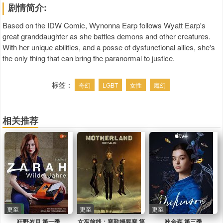
剧情简介:
Based on the IDW Comic, Wynonna Earp follows Wyatt Earp's
great granddaughter as she battles demons and other creatures.
With her unique abilities, and a posse of dysfunctional allies, she's
the only thing that can bring the paranormal to justice.
标签：
奇幻
LGBT
女性
魔幻
相关推荐
更至
更至
更至
狂野岁月 第一季
女巫前线：塞勒姆要塞 第
狄金森 第三季