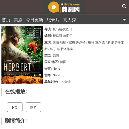
首页
美剧
今日更新
纪录片
真人秀
91美剧网
托马斯·施图伯
导演:
托马斯·施图伯
编剧:
莱纳·顺纳 / 彼得·库尔特 / 彼得·施耐德 / 莉娜·劳泽米
主演:
斯 / 埃丁·哈萨诺维奇
剧情
类型:
德国
国家/地区:
None
语言:
None
首播:
109分钟
单集时长:
tt3296980
IMDb编码:
在线播放:
7.2
评分:
HD
正片
剧情简介: