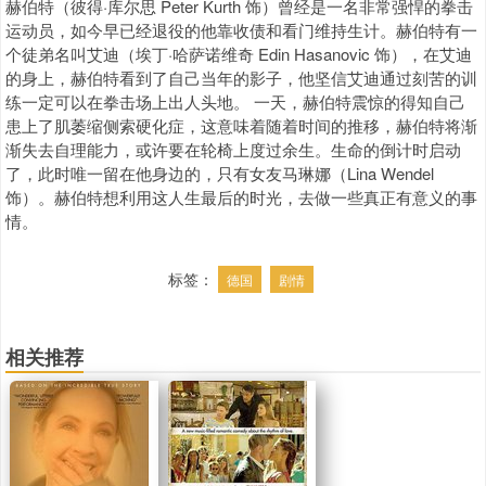
赫伯特（彼得·库尔思 Peter Kurth 饰）曾经是一名非常强悍的拳击
运动员，如今早已经退役的他靠收债和看门维持生计。赫伯特有一
个徒弟名叫艾迪（埃丁·哈萨诺维奇 Edin Hasanovic 饰），在艾迪
的身上，赫伯特看到了自己当年的影子，他坚信艾迪通过刻苦的训
练一定可以在拳击场上出人头地。 一天，赫伯特震惊的得知自己
患上了肌萎缩侧索硬化症，这意味着随着时间的推移，赫伯特将渐
渐失去自理能力，或许要在轮椅上度过余生。生命的倒计时启动
了，此时唯一留在他身边的，只有女友马琳娜（Lina Wendel
饰）。赫伯特想利用这人生最后的时光，去做一些真正有意义的事
情。
标签：
德国
剧情
相关推荐