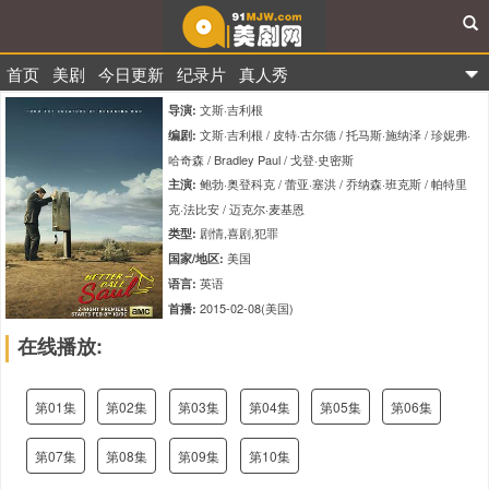
首页
美剧
今日更新
纪录片
真人秀
91美剧网
文斯·吉利根
导演:
文斯·吉利根 / 皮特·古尔德 / 托马斯·施纳泽 / 珍妮弗·
编剧:
哈奇森 / Bradley Paul / 戈登·史密斯
鲍勃·奥登科克 / 蕾亚·塞洪 / 乔纳森·班克斯 / 帕特里
主演:
克·法比安 / 迈克尔·麦基恩
剧情,喜剧,犯罪
类型:
美国
国家/地区:
英语
语言:
2015-02-08(美国)
首播:
45分钟
单集时长:
在线播放:
tt3032476
IMDb编码:
9.4
评分:
第01集
第02集
第03集
第04集
第05集
第06集
第07集
第08集
第09集
第10集