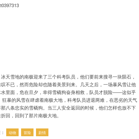
tt0397313
，冰天雪地的南极迎来了三个科考队员，他们要前来搜寻一块陨石，
惊叹不已，然而危险却也随着美景到来。几天之后，一场暴风雪让他
冰水里面，危在旦夕，幸得雪橇狗奋身相救，队员才脱险——这似乎
 狂暴的风雪在肆虐着南极大地，科考队员进退两难，在恶劣的天气
弃那八条忠实的雪橇狗。当三人安全返回的时候，他们怎样也放不下
途折回，回到了那片南极大地。
签：
动物
冒险
剧情