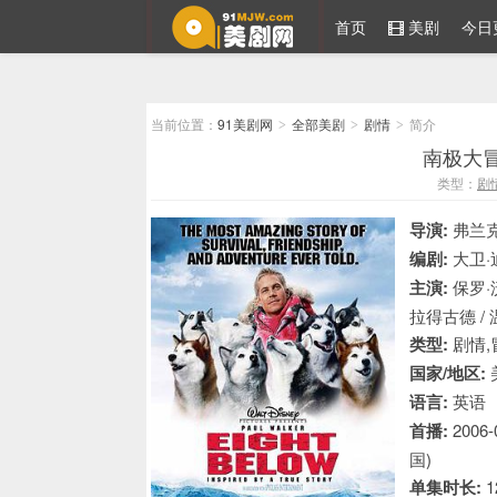
首页
美剧
今日
91美剧网
当前位置：
91美剧网
全部美剧
剧情
简介
>
>
>
南极大冒险
类型：
剧
导演:
弗兰克
编剧:
大卫·
主演:
保罗·沃
拉得古德 / 
类型:
剧情,
国家/地区:
语言:
英语
首播:
2006-
国)
单集时长:
1