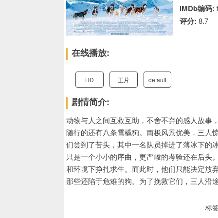
IMDb编码:
评分:
8.7
在线播放:
HD
正片
default
剧情简介:
动物与人之间互救互助，不舍不弃的感人故事
随行的还有八条雪橇狗。南极风景优美，三人
们尝到了苦头，其中一名队员掉进了薄冰下的
只是一个小小的序曲，更严峻的考验还在后头。
和环境下挣扎求生。而此时，他们只能决定放
那些还陷于危难的狗。为了挽救它们，三人沿
标