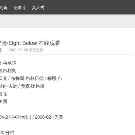
更新
纪录片
真人秀
/Eight Below 在线观看
情
2021-06-26 最后更新
·马歇尔
迪吉利奥
克 / 布鲁斯·格林伍德 / 穆恩·布
温迪·古逊 / 贾森·比格斯
冒险
美国
04-21(中国大陆) / 2006-02-17(美
20 分钟